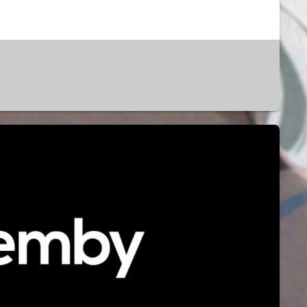
收录一些会用到的JS屏蔽PC端访问用js限制网页只在手机端中打开，网站屏蔽PC端访问JS代码，网站只允许手机端访问。if(window.screen.width==0){window.locat...