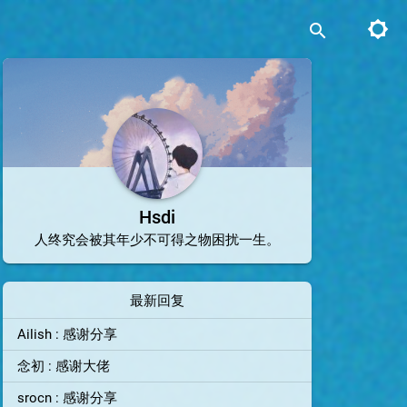
brightness_5
search
Hsdi
人终究会被其年少不可得之物困扰一生。
最新回复
Ailish : 感谢分享
念初 : 感谢大佬
srocn : 感谢分享