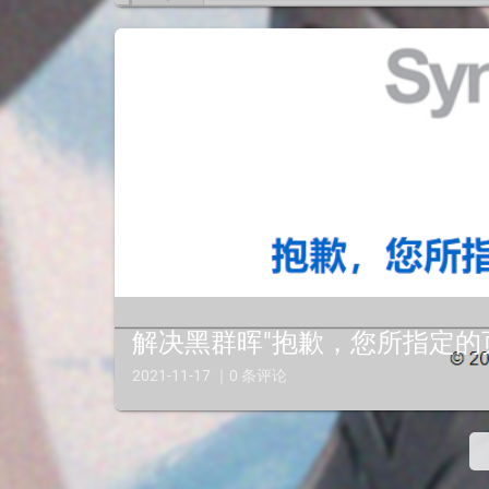
为自己的PVE创建第一个虚拟机吧
解决黑群晖"抱歉，您所指定的
2021-11-17 ｜0 条评论
起床发现黑群晖连不上...