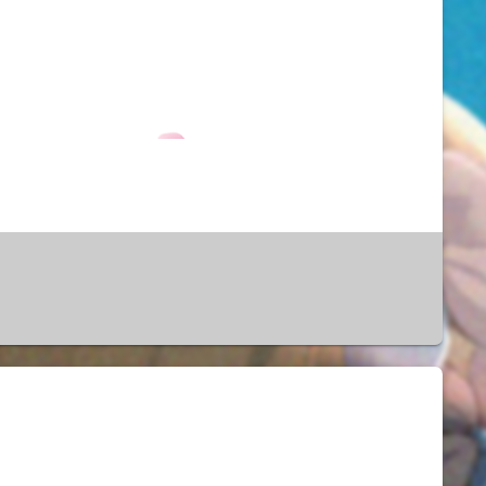
PVE 安装后会默认将系统盘分出 local 和 local-lvm，但是不够日常使用，所以就需要添加硬盘进行扩充。添加硬盘一、硬盘分区、格式化首先需要先先看下需添加硬盘的设备名称，如下图的 /...