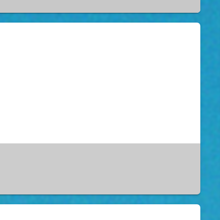
RK3399刷机 - 备忘录准备工具双公USB数据线刷机软件AndroidTool.exe要刷入的刷机包（system.img）一台RK3399三防平板一台打开AndroidTool.exe这样...