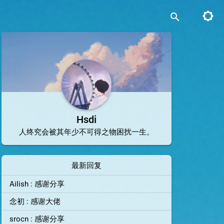
brightness_5
search
Hsdi
人终究会被其年少不可得之物困扰一生。
最新回复
Ailish : 感谢分享
念初 : 感谢大佬
srocn : 感谢分享